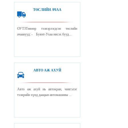
ТӨСЛИЙН АЧАА
ОУТЗТөвөөр тээвэрлэгдсэн төслийн
ачаанууд: - Буянт-Ухаа нисэх бууд...
АВТО АЖ АХУЙ
Авто аж ахуй нь автокран, чингэлэг
тээврийн хүнд даацын автомашины ...