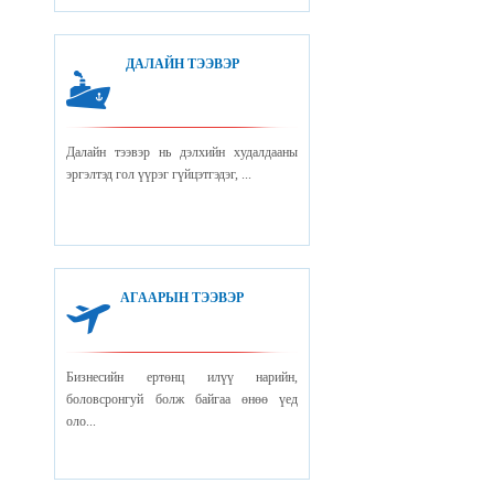
ДАЛАЙН ТЭЭВЭР
Далайн тээвэр нь дэлхийн худалдааны
эргэлтэд гол үүрэг гүйцэтгэдэг, ...
АГААРЫН ТЭЭВЭР
Бизнесийн ертөнц илүү нарийн,
боловсронгуй болж байгаа өнөө үед
оло...