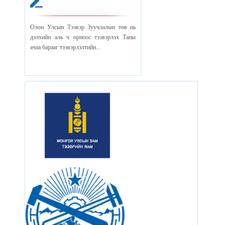
Олон Улсын Тээвэр Зуучлалын төв нь
дэлхийн аль ч орноос тээвэрлэх Таны
ачаа барааг тээвэрлэлтийн...