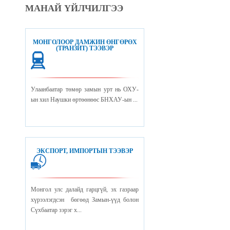
МАНАЙ ҮЙЛЧИЛГЭЭ
МОНГОЛООР ДАМЖИН ӨНГӨРӨХ
(ТРАНЗИТ) ТЭЭВЭР
Улаанбаатар төмөр замын урт нь ОХУ-
ын хил Наушки өртөөнөөс БНХАУ-ын ...
ЭКСПОРТ, ИМПОРТЫН ТЭЭВЭР
Монгол улс далайд гарцгүй, эх газраар
хүрээлэгдсэн бөгөөд Замын-үүд болон
Сүхбаатар зэрэг х...