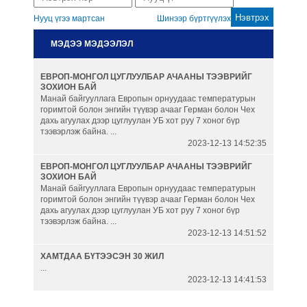
Нууц үгээ мартсан
Шинээр бүртгүүлэх
Гаалийн бүрдүүлэлт
МЭДЭЭ МЭДЭЭЛЭЛ
Автомашины гаалийн онцгой
ЕВРОП-МОНГОЛ ЦУГЛУУЛБАР АЧААНЫ ТЭЭВРИЙГ
албан татвар
ЗОХИОН БАЙ
Манай байгууллага Европын орнуудаас температурын
горимтой болон энгийн түүвэр ачааг Герман болон Чех
Танилцуулга
дахь агуулах дээр цуглуулан УБ хот руу 7 хоног бүр
тээвэрлэж байна. ...
2023-12-13 14:52:35
ЕВРОП-МОНГОЛ ЦУГЛУУЛБАР АЧААНЫ ТЭЭВРИЙГ
ЗОХИОН БАЙ
Манай байгууллага Европын орнуудаас температурын
горимтой болон энгийн түүвэр ачааг Герман болон Чех
дахь агуулах дээр цуглуулан УБ хот руу 7 хоног бүр
тээвэрлэж байна. ...
2023-12-13 14:51:52
ХАМТДАА БҮТЭЭСЭН 30 ЖИЛ
...
2023-12-13 14:41:53