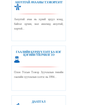
АЮУЛТАЙ АЧААНЫ ТЭЭВЭРЛЭЛТ
Аюултай ачаа нь хүний эрүүл мэнд,
байгал орчин, мал амьтанд аюултай,
хортой...
ГААЛИЙН БҮРДҮҮЛЭЛТ БА НЭГ
ЦЭГИЙН ҮЙЛЧИЛГЭЭ
Олон Улсын Тээвэр Зуучлалын төвийн
гаалийн зуучлалын хэлтэс нь 1994...
ДААТГАЛ