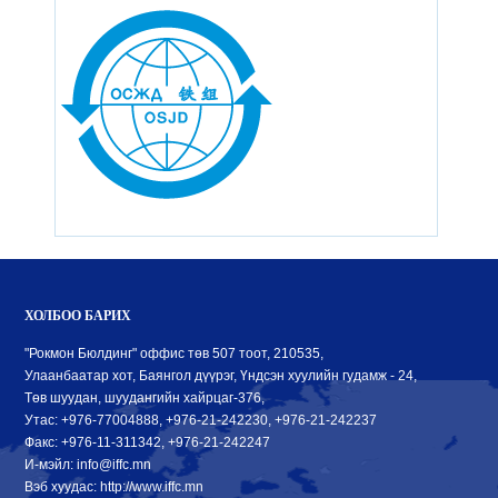
ХОЛБОО БАРИХ
"Рокмон Бюлдинг" оффис төв 507 тоот, 210535,
Улаанбаатар хот, Баянгол дүүрэг, Үндсэн хуулийн гудамж - 24,
Төв шуудан, шуудангийн хайрцаг-376,
Утас: +976-77004888, +976-21-242230, +976-21-242237
Факс: +976-11-311342, +976-21-242247
И-мэйл: info@iffc.mn
Вэб хуудас: http://www.iffc.mn