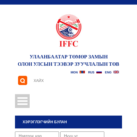
УЛААНБААТАР ТӨМӨР ЗАМЫН
ОЛОН УЛСЫН ТЭЭВЭР ЗУУЧЛАЛЫН ТӨВ
САНАЛ ХҮСЭЛТ
MON
RUS
ENG
ХЭРЭГЛЭГЧИЙН БУЛАН