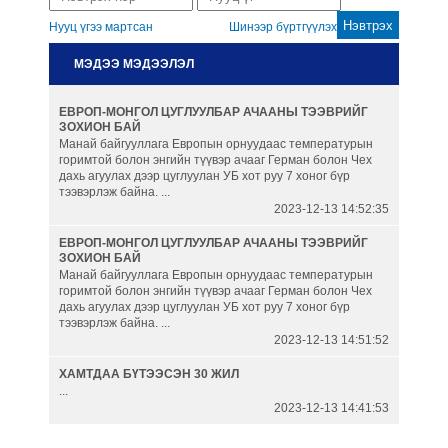
Нууц үгээ мартсан
Шинээр бүртгүүлэх
Гаалийн бүрдүүлэлт
МЭДЭЭ МЭДЭЭЛЭЛ
Автомашины гаалийн онцгой
ЕВРОП-МОНГОЛ ЦУГЛУУЛБАР АЧААНЫ ТЭЭВРИЙГ
албан татвар
ЗОХИОН БАЙ
Манай байгууллага Европын орнуудаас температурын
горимтой болон энгийн түүвэр ачааг Герман болон Чех
Танилцуулга
дахь агуулах дээр цуглуулан УБ хот руу 7 хоног бүр
тээвэрлэж байна. ...
2023-12-13 14:52:35
ЕВРОП-МОНГОЛ ЦУГЛУУЛБАР АЧААНЫ ТЭЭВРИЙГ
ЗОХИОН БАЙ
Манай байгууллага Европын орнуудаас температурын
горимтой болон энгийн түүвэр ачааг Герман болон Чех
дахь агуулах дээр цуглуулан УБ хот руу 7 хоног бүр
тээвэрлэж байна. ...
2023-12-13 14:51:52
ХАМТДАА БҮТЭЭСЭН 30 ЖИЛ
...
2023-12-13 14:41:53