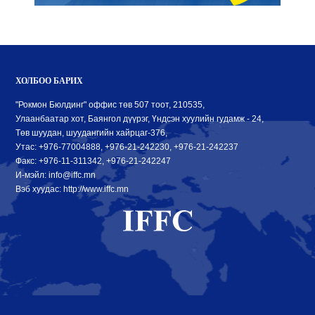
ХОЛБОО БАРИХ
"Рокмон Бюлдинг" оффис төв 507 тоот, 210535,
Улаанбаатар хот, Баянгол дүүрэг, Үндсэн хуулийн гудамж - 24,
Төв шуудан, шуудангийн хайрцаг-376,
Утас: +976-77004888, +976-21-242230, +976-21-242237
Факс: +976-11-311342, +976-21-242247
И-мэйл: info@iffc.mn
Вэб хуудас: http://www.iffc.mn