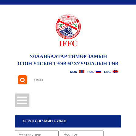
УЛААНБААТАР ТӨМӨР ЗАМЫН
ОЛОН УЛСЫН ТЭЭВЭР ЗУУЧЛАЛЫН ТӨВ
САНАЛ ХҮСЭЛТ
MON
RUS
ENG
ХЭРЭГЛЭГЧИЙН БУЛАН