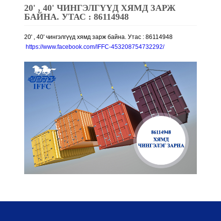
20' , 40' ЧИНГЭЛГҮҮД ХЯМД ЗАРЖ
БАЙНА. УТАС : 86114948
20' , 40' чингэлгүүд хямд зарж байна. Утас : 86114948
https://www.facebook.com/IFFC-453208754732292/