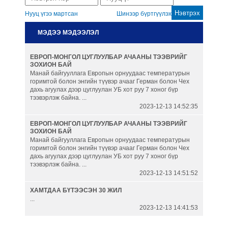
Нууц үгээ мартсан
Шинээр бүртгүүлэх
Гаалийн бүрдүүлэлт
МЭДЭЭ МЭДЭЭЛЭЛ
Автомашины гаалийн онцгой
ЕВРОП-МОНГОЛ ЦУГЛУУЛБАР АЧААНЫ ТЭЭВРИЙГ
албан татвар
ЗОХИОН БАЙ
Манай байгууллага Европын орнуудаас температурын
горимтой болон энгийн түүвэр ачааг Герман болон Чех
Танилцуулга
дахь агуулах дээр цуглуулан УБ хот руу 7 хоног бүр
тээвэрлэж байна. ...
2023-12-13 14:52:35
ЕВРОП-МОНГОЛ ЦУГЛУУЛБАР АЧААНЫ ТЭЭВРИЙГ
ЗОХИОН БАЙ
Манай байгууллага Европын орнуудаас температурын
горимтой болон энгийн түүвэр ачааг Герман болон Чех
дахь агуулах дээр цуглуулан УБ хот руу 7 хоног бүр
тээвэрлэж байна. ...
2023-12-13 14:51:52
ХАМТДАА БҮТЭЭСЭН 30 ЖИЛ
...
2023-12-13 14:41:53