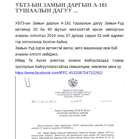
УБТЗ-ЫН ЗАМЫН ДАРГЫН А-181
ТУШААЛЫН ДАГУУ ...
УБТЗ-ын Замын даргын А-181 тушаалын дагуу Замын-Үүд
өртөөнд 20 ба 40 футын чингэлэгтэй ирсэн импортын
ачааны олголтыг 2016 оны 07 дугаар сарын 01-ний өдрөөс
түр зогсоохоор болсон байна.
Замын-Үүд хүрэх өртөөтэй вагон, авто машинаар ирж буй
ачааны олголт хийгдэнэ.
Иймд Та бүхэн ачилтаа зохион байгуулахдаа тээвэр
зуучлалын байгууллагатайгаа зөвшилцөж, зөвлөгөө авна уу
https://www.facebook.com/IFFC-453208754732292/