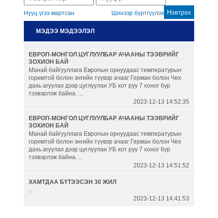
Нууц үгээ мартсан
Шинээр бүртгүүлэх
Гаалийн бүрдүүлэлт
МЭДЭЭ МЭДЭЭЛЭЛ
Автомашины гаалийн онцгой
ЕВРОП-МОНГОЛ ЦУГЛУУЛБАР АЧААНЫ ТЭЭВРИЙГ
албан татвар
ЗОХИОН БАЙ
Манай байгууллага Европын орнуудаас температурын
горимтой болон энгийн түүвэр ачааг Герман болон Чех
Танилцуулга
дахь агуулах дээр цуглуулан УБ хот руу 7 хоног бүр
тээвэрлэж байна. ...
2023-12-13 14:52:35
ЕВРОП-МОНГОЛ ЦУГЛУУЛБАР АЧААНЫ ТЭЭВРИЙГ
ЗОХИОН БАЙ
Манай байгууллага Европын орнуудаас температурын
горимтой болон энгийн түүвэр ачааг Герман болон Чех
дахь агуулах дээр цуглуулан УБ хот руу 7 хоног бүр
тээвэрлэж байна. ...
2023-12-13 14:51:52
ХАМТДАА БҮТЭЭСЭН 30 ЖИЛ
...
2023-12-13 14:41:53