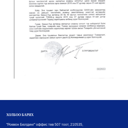
ХОЛБОО БАРИХ
"Рокмон Бюлдинг" оффис төв 507 тоот, 210535,