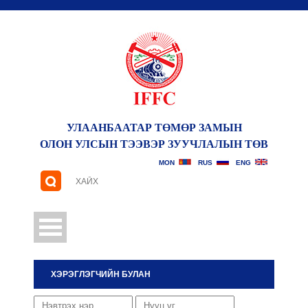
УЛААНБААТАР ТӨМӨР ЗАМЫН
ОЛОН УЛСЫН ТЭЭВЭР ЗУУЧЛАЛЫН ТӨВ
САНАЛ ХҮСЭЛТ
MON
RUS
ENG
ХЭРЭГЛЭГЧИЙН БУЛАН