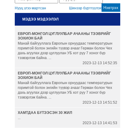
Нууц үгээ мартсан
Шинээр бүртгүүлэх
Гаалийн бүрдүүлэлт
МЭДЭЭ МЭДЭЭЛЭЛ
Автомашины гаалийн онцгой
ЕВРОП-МОНГОЛ ЦУГЛУУЛБАР АЧААНЫ ТЭЭВРИЙГ
албан татвар
ЗОХИОН БАЙ
Манай байгууллага Европын орнуудаас температурын
горимтой болон энгийн түүвэр ачааг Герман болон Чех
Танилцуулга
дахь агуулах дээр цуглуулан УБ хот руу 7 хоног бүр
тээвэрлэж байна. ...
2023-12-13 14:52:35
ЕВРОП-МОНГОЛ ЦУГЛУУЛБАР АЧААНЫ ТЭЭВРИЙГ
ЗОХИОН БАЙ
Манай байгууллага Европын орнуудаас температурын
горимтой болон энгийн түүвэр ачааг Герман болон Чех
дахь агуулах дээр цуглуулан УБ хот руу 7 хоног бүр
тээвэрлэж байна. ...
2023-12-13 14:51:52
ХАМТДАА БҮТЭЭСЭН 30 ЖИЛ
...
2023-12-13 14:41:53