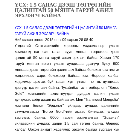
ҮСХ: 1.5 САЯАС ДЭЭШ ТӨГРӨГИЙН
ЦАЛИНТАЙ 50 МЯНГА ГАРУЙ АЖИЛ
ЭРХЛЭГЧ БАЙНА
ҮСХ: 1.5 САЯАС ДЭЭШ ТӨГРӨГИЙН ЦАЛИНТАЙ 50 МЯНГА
ГАРУЙ АЖИЛ ЭРХЛЭГЧ БАЙНА
Нийтэлсэн огноо: 2015 оны 09 сарын 28 08:40
Үндэсний Статистикийн хорооны мэдээлснээр улсын
хэмжээнд нэг сая таван зуун мянган төгрөгөөс дээш
цалинтай 50 мянга гаруй ажил эрхлэгч байна. Харин 170
гаруй мянган иргэн улсын дунджаас дээгүүр буюу 900
мянгаас дээш төгрөгийн цалин авч байгаа болохыг статистик
мэдээллээс харж болохоор байгаа юм. Өөрөөр хэлбэл
хөдөлмөр эрхлэж буй таван хүн тутмын нэг нь дунджаас
дээгүүр цалин авч байна. Тухайлбал алт олборлогч "Boroo
Gold" компанийн ажилтнуудын дундаж цалин улсын
дунджаас хоёр дахин их байгаа аж. Мөн "Transwest Mongolia"
компани болон "Эрдэнэт" үйлдвэр дундаж цалингийн
үзүүлэлтээрээ "Boroo Gold"-ийн араас бичигдэж, улсдаа
тэргүүлж байна. 6000 гаруй ажилтантай "Эрдэнэт"
үйлдвэрийн дундаж цалин 1.5 сая төгрөг байна. Өөрөөр
хэлбэл Орхон аймагт хөдөлмөр эрхэлж байгаа зургаан хүн