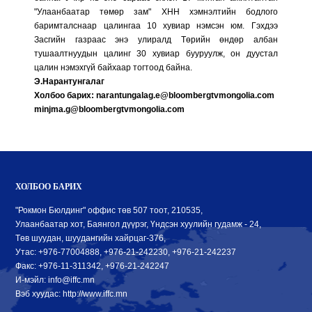
"Улаанбаатар төмөр зам" ХНН хэмнэлтийн бодлого
баримталснаар цалингаа 10 хувиар нэмсэн юм. Гэхдээ
Засгийн газраас энэ улиралд Төрийн өндөр албан
тушаалтнуудын цалинг 30 хувиар бууруулж, он дуустал
цалин нэмэхгүй байхаар тогтоод байна.
Э.Нарантунгалаг
Холбоо барих: narantungalag.e@bloombergtvmongolia.com
minjma.g@bloombergtvmongolia.com
ХОЛБОО БАРИХ
"Рокмон Бюлдинг" оффис төв 507 тоот, 210535,
Улаанбаатар хот, Баянгол дүүрэг, Үндсэн хуулийн гудамж - 24,
Төв шуудан, шуудангийн хайрцаг-376,
Утас: +976-77004888, +976-21-242230, +976-21-242237
Факс: +976-11-311342, +976-21-242247
И-мэйл: info@iffc.mn
Вэб хуудас: http://www.iffc.mn