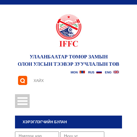
УЛААНБААТАР ТӨМӨР ЗАМЫН
ОЛОН УЛСЫН ТЭЭВЭР ЗУУЧЛАЛЫН ТӨВ
САНАЛ ХҮСЭЛТ
MON
RUS
ENG
ХЭРЭГЛЭГЧИЙН БУЛАН