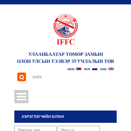
УЛААНБААТАР ТӨМӨР ЗАМЫН
ОЛОН УЛСЫН ТЭЭВЭР ЗУУЧЛАЛЫН ТӨВ
САНАЛ ХҮСЭЛТ
MON
RUS
ENG
ХЭРЭГЛЭГЧИЙН БУЛАН