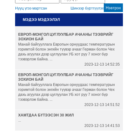
Нууц үгээ мартсан
Шинээр бүртгүүлэх
Гаалийн бүрдүүлэлт
МЭДЭЭ МЭДЭЭЛЭЛ
Автомашины гаалийн онцгой
ЕВРОП-МОНГОЛ ЦУГЛУУЛБАР АЧААНЫ ТЭЭВРИЙГ
албан татвар
ЗОХИОН БАЙ
Манай байгууллага Европын орнуудаас температурын
горимтой болон энгийн түүвэр ачааг Герман болон Чех
Танилцуулга
дахь агуулах дээр цуглуулан УБ хот руу 7 хоног бүр
тээвэрлэж байна. ...
2023-12-13 14:52:35
ЕВРОП-МОНГОЛ ЦУГЛУУЛБАР АЧААНЫ ТЭЭВРИЙГ
ЗОХИОН БАЙ
Манай байгууллага Европын орнуудаас температурын
горимтой болон энгийн түүвэр ачааг Герман болон Чех
дахь агуулах дээр цуглуулан УБ хот руу 7 хоног бүр
тээвэрлэж байна. ...
2023-12-13 14:51:52
ХАМТДАА БҮТЭЭСЭН 30 ЖИЛ
...
2023-12-13 14:41:53