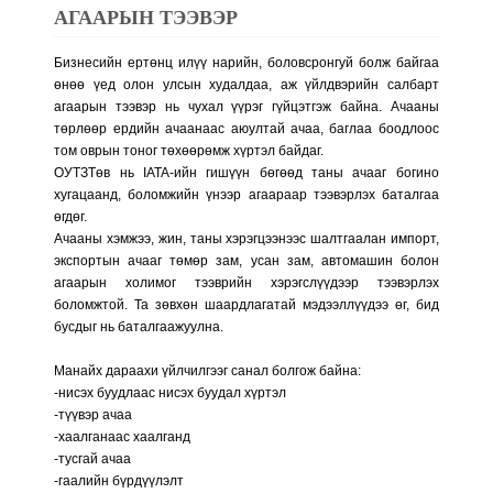
АГААРЫН ТЭЭВЭР
Бизнесийн ертөнц илүү нарийн, боловсронгуй болж байгаа
өнөө үед олон улсын худалдаа, аж үйлдвэрийн салбарт
агаарын тээвэр нь чухал үүрэг гүйцэтгэж байна. Ачааны
төрлөөр ердийн ачаанаас аюултай ачаа, баглаа боодлоос
том оврын тоног төхөөрөмж хүртэл байдаг.
ОУТЗТөв нь IATA-ийн гишүүн бөгөөд таны ачааг богино
хугацаанд, боломжийн үнээр агаараар тээвэрлэх баталгаа
өгдөг.
Ачааны хэмжээ, жин, таны хэрэгцээнээс шалтгаалан импорт,
экспортын ачааг төмөр зам, усан зам, автомашин болон
агаарын холимог тээврийн хэрэгслүүдээр тээвэрлэх
боломжтой. Та зөвхөн шаардлагатай мэдээллүүдээ өг, бид
бусдыг нь баталгаажуулна.
Манайх дараахи үйлчилгээг санал болгож байна:
-нисэх буудлаас нисэх буудал хүртэл
-түүвэр ачаа
-хаалганаас хаалганд
-тусгай ачаа
-гаалийн бүрдүүлэлт