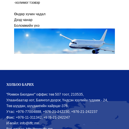
-холимог тээвэр
Өндөр хүчин чадал
Дээд чанар
Боломжийн үнэ
ХОЛБОО БАРИХ
"Рокмон Бюлдинг" оффис төв 507 тоот, 210535,
Улаанбаатар хот, Баянгол дүүрэг, Үндсэн хуулийн гудамж - 24,
Төв шуудан, шуудангийн хайрцаг-376,
Утас: +976-77004888, +976-21-242230, +976-21-242237
Факс: +976-11-311342, +976-21-242247
И-мэйл: info@iffc.mn
Вэб хуудас: http://www.iffc.mn